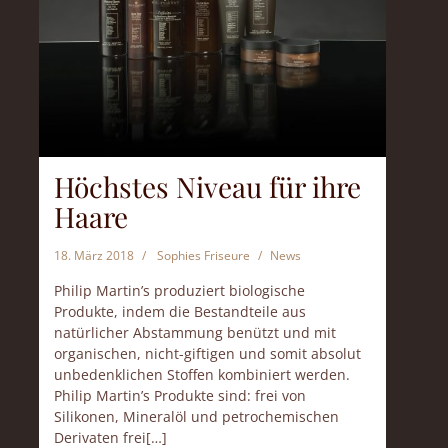
Höchstes Niveau für ihre
Haare
18. März 2018
Sophies Friseure
News
Philip Martin’s produziert biologische
Produkte, indem die Bestandteile aus
natürlicher Abstammung benützt und mit
organischen, nicht-giftigen und somit absolut
unbedenklichen Stoffen kombiniert werden.
Philip Martin’s Produkte sind: frei von
Silikonen, Mineralöl und petrochemischen
Derivaten frei[…]