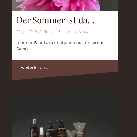
Der Sommer ist da…
25. Juli 2019
Sophies Friseure
News
hier ein Paar Farbkreationen aus unserem
Salon.
weiterlesen …