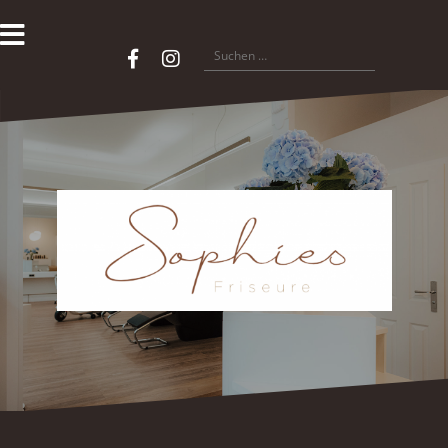
Zum
Inhalt
springen
Suchen
Copyright
nach:
Facebook
Instagram
©
2025
|
Sophies
Friseure
|
Ysenburgstrasse
18
|
80634
München
|
089-
155295
|
info(at)sophies-
friseure.de