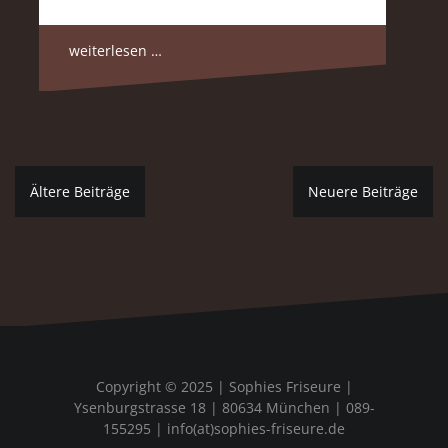
weiterlesen …
Beitragsnavigation
Ältere Beiträge
Neuere Beiträge
Copyright © 2025 | Sophies Friseure |
Ysenburgstrasse 18 | 80634 München | 089-
155295 | info(at)sophies-friseure.de