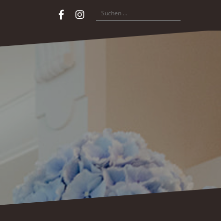
Suchen
Copyright
Facebook
Instagram
nach:
©
2025
|
Sophies
Friseure
|
Ysenburgstrasse
18
|
80634
München
|
089-
155295
|
info(at)sophies-
friseure.de