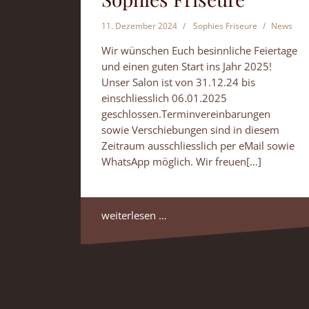
11. Dezember 2024
Sophies Friseure
News
Wir wünschen Euch besinnliche Feiertage
und einen guten Start ins Jahr 2025!
Unser Salon ist von 31.12.24 bis
einschliesslich 06.01.2025
geschlossen.Terminvereinbarungen
sowie Verschiebungen sind in diesem
Zeitraum ausschliesslich per eMail sowie
WhatsApp möglich. Wir freuen[…]
weiterlesen …