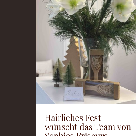
Hairliches Fest
wünscht das Team von
Sophies Friseure